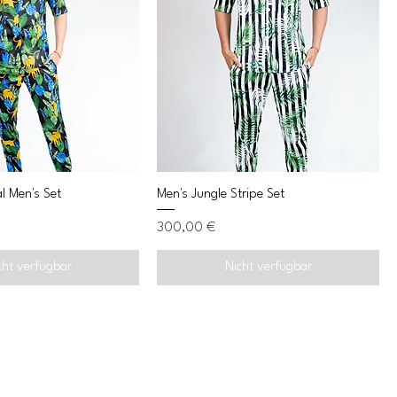
l Men's Set
Men's Jungle Stripe Set
Preis
300,00 €
cht verfügbar
Nicht verfügbar