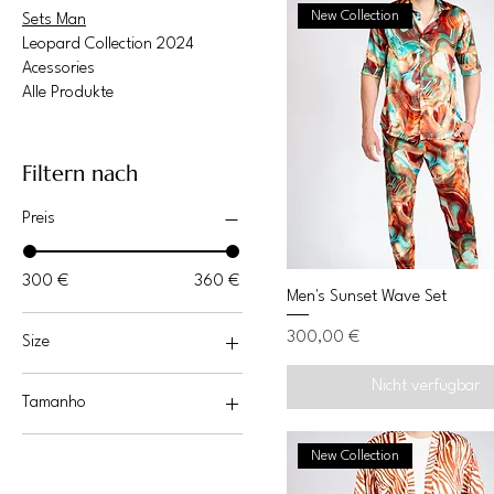
New Collection
Sets Man
Leopard Collection 2024
Acessories
Alle Produkte
Filtern nach
Preis
300 €
360 €
Men's Sunset Wave Set
Preis
300,00 €
Size
L
Nicht verfügbar
Tamanho
M
G
New Collection