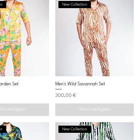
on
New Collection
arden Set
Men's Wild Savannah Set
Preis
300,00 €
cht verfügbar
Nicht verfügbar
on
New Collection