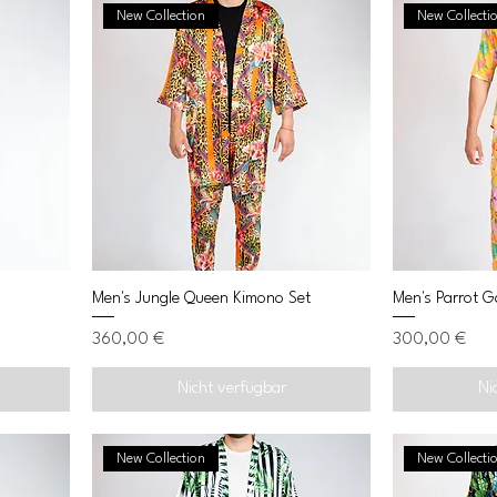
New Collection
New Collecti
Men's Jungle Queen Kimono Set
Men's Parrot G
Preis
Preis
360,00 €
300,00 €
Nicht verfügbar
Ni
New Collection
New Collecti