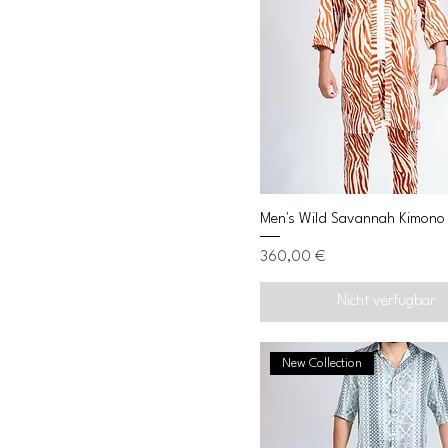
Men's Wild Savannah Kimono
Preis
360,00 €
Nicht verfügbar
New Collection