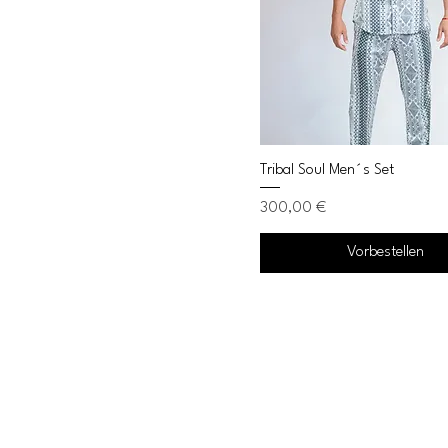
Tribal Soul Men´s Set
Preis
300,00 €
Vorbestellen