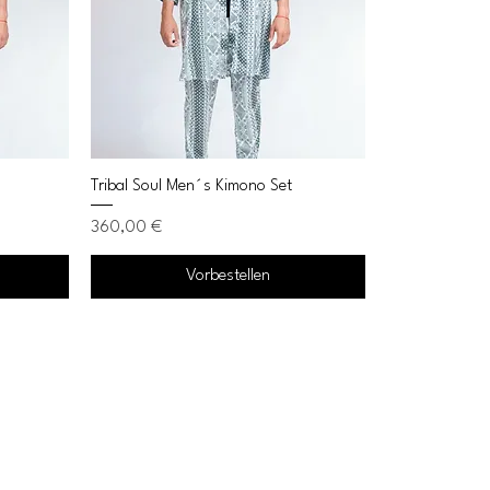
Tribal Soul Men´s Kimono Set
Preis
360,00 €
Vorbestellen