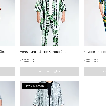
 Set
Men's Jungle Stripe Kimono Set
Savage Tropica
Preis
Preis
360,00 €
300,00 €
Nicht verfügbar
Ni
New Collection