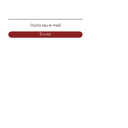
Insira seu e-mail
Enviar
Políticas Twolum
Política de Devoluções
Impressum
Selecione seu País/Região